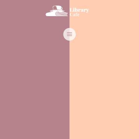
跳
MAIN
至
MENU
主
要
內
容