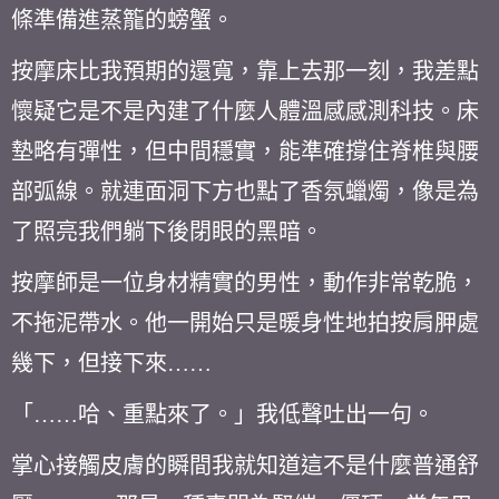
條準備進蒸籠的螃蟹。
按摩床比我預期的還寬，靠上去那一刻，我差點
懷疑它是不是內建了什麼人體溫感感測科技。床
墊略有彈性，但中間穩實，能準確撐住脊椎與腰
部弧線。就連面洞下方也點了香氛蠟燭，像是為
了照亮我們躺下後閉眼的黑暗。
按摩師是一位身材精實的男性，動作非常乾脆，
不拖泥帶水。他一開始只是暖身性地拍按肩胛處
幾下，但接下來……
「……哈、重點來了。」我低聲吐出一句。
掌心接觸皮膚的瞬間我就知道這不是什麼普通舒