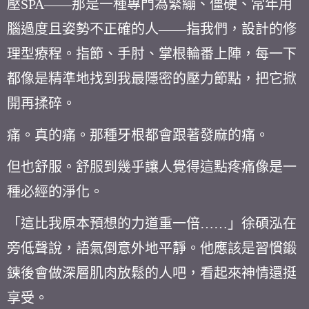
壓SPA——那是一種專門為緊繃、僵硬、常年用
腦過度且姿勢不正確的人——指我們，設計的修
理型療程。指節、手肘、掌根輪番上陣，每一下
都像是精準地找到我最隱密的壓力節點，把它掀
開再揉碎。
痛。真的痛。那種牙根都會跟著發麻的痛。
但也舒服。舒服到幾乎讓人覺得這點疼痛像是一
種必經的淨化。
「這比我原本預想的力道重一倍……」徐碩泓在
旁低聲說，語氣倒意外地平靜。他應該是習慣鍛
鍊後會做深層肌肉放鬆的人吧，看起來神情還挺
享受。