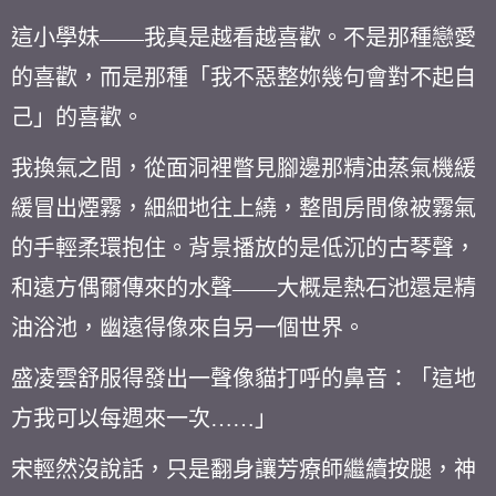
這小學妹——我真是越看越喜歡。不是那種戀愛
的喜歡，而是那種「我不惡整妳幾句會對不起自
己」的喜歡。
我換氣之間，從面洞裡瞥見腳邊那精油蒸氣機緩
緩冒出煙霧，細細地往上繞，整間房間像被霧氣
的手輕柔環抱住。背景播放的是低沉的古琴聲，
和遠方偶爾傳來的水聲——大概是熱石池還是精
油浴池，幽遠得像來自另一個世界。
盛凌雲舒服得發出一聲像貓打呼的鼻音：「這地
方我可以每週來一次……」
宋輕然沒說話，只是翻身讓芳療師繼續按腿，神