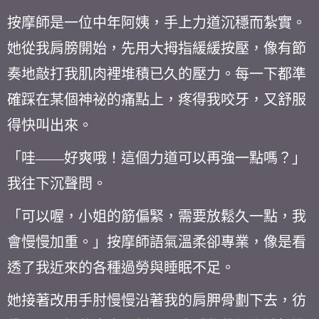
按摩師是一位中年阿姨，手上力道沉穩而紮實。
她從我肩膀開始，先用大拇指緩緩按壓，像有節
奏地敲打我肌肉裡堆積已久的壓力。每一下都準
確踩在某個神祕的痛點上，疼得我咬牙，又舒服
得快叫出來。
「哇——好爽哦！這個力道可以再強一點嗎？」
我往下沉聲問。
「可以喔，小姐的筋偏緊，需要放鬆久一點，我
會慢慢加重。」按摩師語氣溫柔卻專業，像是看
透了我近來的各種過勞與睡眠不足。
她接著改用手肘慢慢沿著我的肩胛骨劃下去，彷