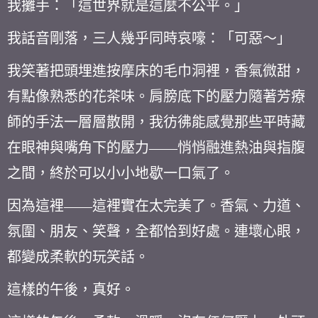
我攤手：「這世界就是這麼不公平。」
我話音剛落，三人幾乎同時哀嚎：「可惡～」
我笑著把頭埋進按摩床的毛巾洞裡，香氣微甜，
有點像熟悉的花茶味。肩膀底下的壓力隨著芳療
師的手法一層層散開，我彷彿能感覺那些平時藏
在眼神與嘴角下的壓力——悄悄融進熱油與指腹
之間，終於可以小小地歇一口氣了。
因為這裡——這裡實在太完美了。香氣、力道、
氛圍、朋友、笑聲，全都恰到好處。連壞心眼，
都變成柔軟的玩笑話。
這樣的午後，真好。