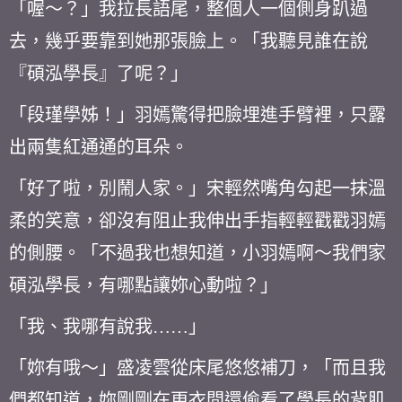
「喔～？」我拉長語尾，整個人一個側身趴過
去，幾乎要靠到她那張臉上。「我聽見誰在說
『碩泓學長』了呢？」
「段瑾學姊！」羽嫣驚得把臉埋進手臂裡，只露
出兩隻紅通通的耳朵。
「好了啦，別鬧人家。」宋輕然嘴角勾起一抹溫
柔的笑意，卻沒有阻止我伸出手指輕輕戳戳羽嫣
的側腰。「不過我也想知道，小羽嫣啊～我們家
碩泓學長，有哪點讓妳心動啦？」
「我、我哪有說我……」
「妳有哦～」盛凌雲從床尾悠悠補刀，「而且我
們都知道，妳剛剛在更衣間還偷看了學長的背肌