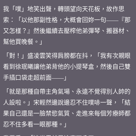
我「噗」地笑出聲，轉頭望向天花板，故作思
索：「以他那副性格，大概會回妳一句——『那
又怎樣？』然後繼續去壓榨他弟彈琴、搬器材、
幫他買晚餐。」
「對！」盛凌雲笑得肩膀都在抖，「我有次親眼
看到徐珉曦讓他弟背他的小提琴盒，然後自己雙
手插口袋走超前面——」
「就是那種自帶主角氣場、永遠不覺得別人帥的
人設啦。」宋輕然邊說邊忍不住噗哧一聲，「結
果自己還是一臉禁慾氣質、走進來每個芳療師都
忍不住多看一眼那種。」