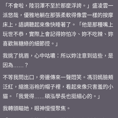
「不會啦，陸羽澤不至於那麼浮誇。」盛凌雲一
派悠哉，優雅地躺在那張柔軟得像雲一樣的按摩
床上，語調聽起來像快睡著了。「他是那種嘴上
玩世不恭，實際上會記得妳怕冷、妳不吃辣、妳
喜歡無糖綠的細節控。」
我挑了挑眉，心中咕噥：所以妳注意到這些，是
因為……？
不等我問出口，旁邊傳來一聲悶笑。馮羽嫣臉頰
泛紅，縮進浴袍的帽子裡，看起來像只害羞的小
貓。「我覺得……碩泓學長也挺細心的。」
我轉頭瞄她，眼神慢慢聚焦。