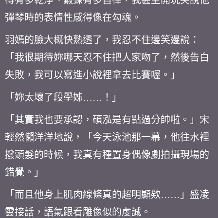
得有多乾淨、鍛鍊有多自律，我甚至開玩笑說他
彈琴時的表情性感得像在勾魂。
羽嫣的臉大概快熟透了，我忍不住邊笑邊說：
「我很期待妳哪天忍不住把人家吻了，然後告白
失敗，我可以寫進小說裡拿去比賽喔。」
「妳太壞了段學姊……！」
「其實我也要承認，碩泓是有點過分帥啦。」宋
輕然懶洋洋地說，「今天泳池那一幕，他往水裡
撥頭髮的時候，我真有種置身偶像劇拍攝現場的
錯覺。」
「而且他身上肌肉線條真的超明顯欸……」盛凌
雲接話，語氣跟看雕像似的虔誠。