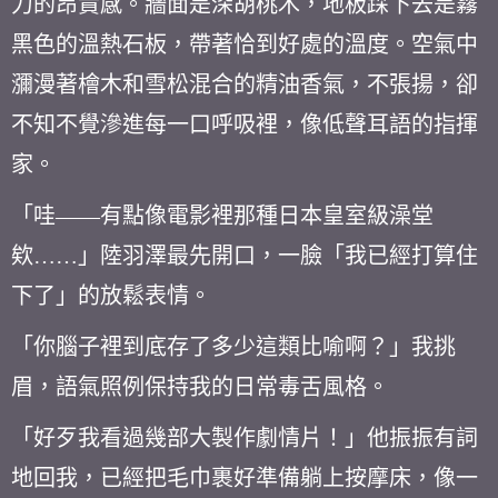
力的昂貴感。牆面是深胡桃木，地板踩下去是霧
黑色的溫熱石板，帶著恰到好處的溫度。空氣中
瀰漫著檜木和雪松混合的精油香氣，不張揚，卻
不知不覺滲進每一口呼吸裡，像低聲耳語的指揮
家。
「哇——有點像電影裡那種日本皇室級澡堂
欸……」陸羽澤最先開口，一臉「我已經打算住
下了」的放鬆表情。
「你腦子裡到底存了多少這類比喻啊？」我挑
眉，語氣照例保持我的日常毒舌風格。
「好歹我看過幾部大製作劇情片！」他振振有詞
地回我，已經把毛巾裹好準備躺上按摩床，像一