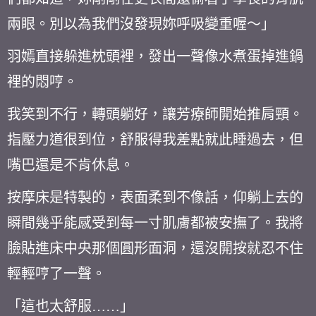
兩眼。別以為我們沒發現妳呼吸變重喔～」
羽嫣直接躲進枕頭裡，發出一聲像水煮蛋掉進鍋
裡的悶哼。
我笑到不行，轉頭躺好，讓芳療師開始推肩頸。
指壓力道很到位，舒服得我差點就此睡過去，但
嘴巴還是不肯休息。
按摩床是特製的，表面柔到不像話，仰躺上去的
瞬間幾乎能感受到每一寸肌膚都被安撫了。我將
臉貼進床中央那個圓形面洞，還沒開按就忍不住
輕輕哼了一聲。
「這也太舒服……」