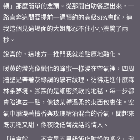
頓」那麼簡單的念頭。從那間自助餐廳出來，一
路直奔這間要提前一週預約的高級SPA會館，連
我這個見過場面的大姐都忍不住小小震驚了兩
秒。
說真的，這地方一推門我就差點原地融化。
暖黃的燈光像融化的蜂蜜一樣漫在空氣裡，四周
牆壁是帶著灰綠調的礦石紋理，彷彿走進什麼森
林系夢境。腳踩的是細密柔軟的地毯，每一步都
會陷進去一點，像被某種溫柔的東西包裹住。空
氣中瀰漫著檀香與玫瑰精油混合的香氣，聞起來
既沉穩又甜，像夜晚低聲說話的情人。
「這會館……不會是五星級飯店附設的吧？」我