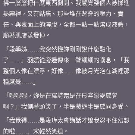
彿一層層把什麼東西剝開。我感覺整個人被揉進
熱霧裡，又有點癢。那些堆在背脊的壓力、責
任、與表面上的灑脫，全都一點一點溶成液體，
順著肌膚蒸發掉。
「段學姊……我突然懂妳剛剛說什麼融化
了……」羽嫣從旁邊傳來一聲細細的嘆息，「我
整個人像在漂浮，好像……像被月光泡在湖裡那
種感覺……」
「喂喂喂，妳是在寫詩還是在形容戀愛感覺
啊？」我側著頭笑了，半是戲謔半是感同身受。
「我覺得……是段瑾太會講話才讓我忍不住幻想
的啦……」宋輕然笑道。