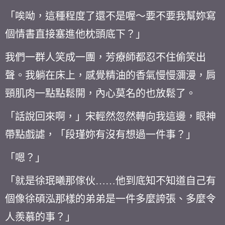
「唉呦，這種程度了還不是喔～要不要我幫妳寫
個情書直接塞進他枕頭底下？」
我們一群人笑成一團，芳療師都忍不住偷笑出
聲。我躺在床上，感覺精油的香氣慢慢瀰漫，肩
頸肌肉一點點鬆開，內心莫名的也放鬆了。
「話說回來啊，」宋輕然忽然轉向我這邊，眼神
帶點戲謔，「段瑾妳有沒有想過一件事？」
「嗯？」
「就是徐珉曦那傢伙……他到底知不知道自己有
個像徐碩泓那樣的弟弟是一件多麼誇張、多麼令
人羨慕的事？」