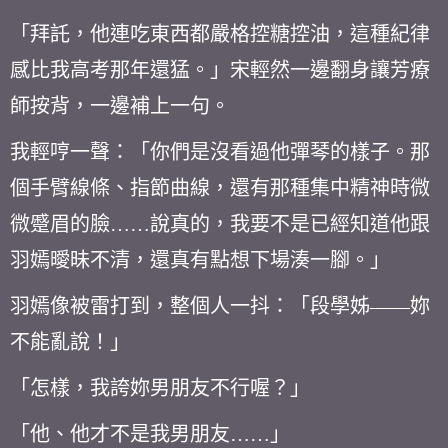
「拜託，他連吃東西都嚴格控糖控油，這種紀律
感比我高考那年還猛。」宋輕然一邊翻身讓芳療
師按背，一邊補上一句。
我輕哼一聲：「你們是沒看過他彈琴的樣子。那
個手臂線條、指節曲線，還有那種集中精神時微
微蹙眉的臉……說真的，我要不是已經知道他跟
羽嫣曖昧不清，還真有點想下場湊一腳。」
羽嫣像被雷打到，整個人一抖：「段學姊——妳
不能亂說！」
「怎樣，我誇妳男朋友不行喔？」
「他、他才不是我男朋友……」