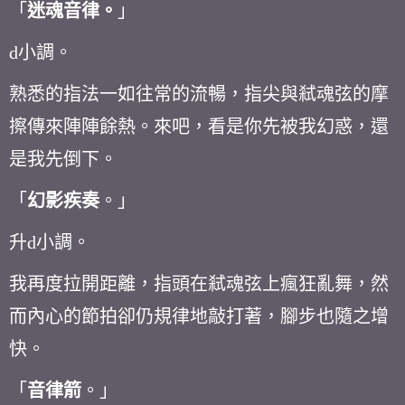
「
迷魂音律。
」
d
小調。
熟悉的指法一如往常的流暢，指尖與弒魂弦的摩
擦傳來陣陣餘熱。來吧，看是你先被我幻惑，還
是我先倒下。
「
幻影疾奏
。」
升
d
小調。
我再度拉開距離，指頭在弒魂弦上瘋狂亂舞，然
而內心的節拍卻仍規律地敲打著，腳步也隨之增
快。
「
音律箭
。」