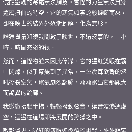
侵蝕靈魂的寒霜無法觸及。雪怪的力量無法貫穿
這層扭曲的時空，它的寒氣如毒蛇般蜿蜒而來，
卻在映世的結界外逐漸瓦解，化為無形。
唯獨墨梟知曉我開啟了映世，不過沒事的，一小
時，時間充裕的很。
然而，這怪物並未因此停滯。它的猩紅雙眼在霧
中閃爍，似乎察覺到了異常，一聲震耳欲聾的怒
吼撕裂空氣，霧氣劇烈翻騰，漸漸露出它那龐大
而詭異的輪廓。
我微微抬起手指，輕輕撥動弦音，讓音波滲透虛
空，迴盪在這場即將展開的狩獵之中。
敵影浮現，猩紅的雙眼如燃燒的詛咒，死死鎖定