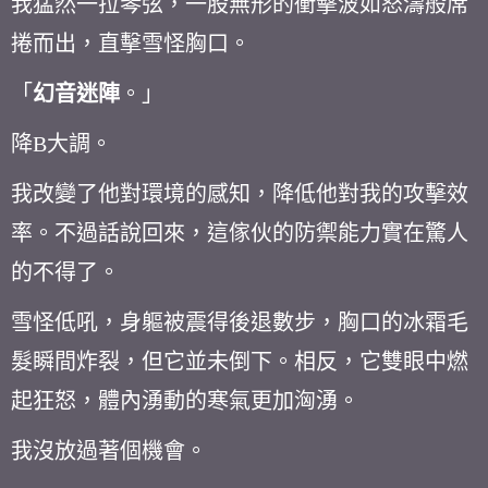
我猛然一拉琴弦，一股無形的衝擊波如怒濤般席
捲而出，直擊雪怪胸口。
「
幻音迷陣
。」
降
B
大調。
我改變了他對環境的感知，降低他對我的攻擊效
率。不過話說回來，這傢伙的防禦能力實在驚人
的不得了。
雪怪低吼，身軀被震得後退數步，胸口的冰霜毛
髮瞬間炸裂，但它並未倒下。相反，它雙眼中燃
起狂怒，體內湧動的寒氣更加洶湧。
我沒放過著個機會。