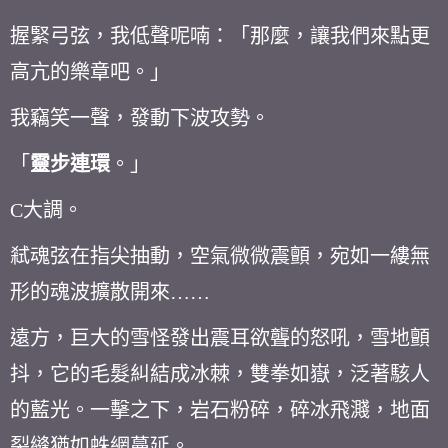
握緊弓弦，我低聲呢喃：「那麼，讓我們來點更
高亢的樂章吧。」
我竊笑一聲，發動下波攻勢。
「
靈步連環
。」
C
大調。
弒魂弦在指尖抽動，空氣微微震顫，宛如一縷無
形的魂波擴散開來
……
遠方，巨大的雪怪發出震耳欲聾的怒吼，雪地顫
抖，它的毛髮糾結成冰棘，雙拳如嶽，泛著駭人
的藍光。一擊之下，岩石粉碎，碎冰飛濺，地面
裂縫猶如蛛網蔓延。