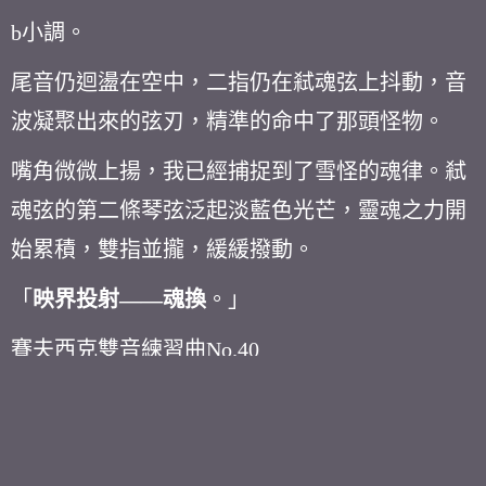
b
小調。
尾音仍迴盪在空中，二指仍在弒魂弦上抖動，音
波凝聚出來的弦刃，精準的命中了那頭怪物。
嘴角微微上揚，我已經捕捉到了雪怪的魂律。弒
魂弦的第二條琴弦泛起淡藍色光芒，靈魂之力開
始累積，雙指並攏，緩緩撥動。
「
映界投射
——
魂換
。」
賽夫西克雙音練習曲
No.40
超高難度的八度換把位音階。
「
靈魂翻躍
！」