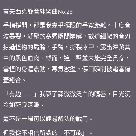
賽夫西克雙音練習曲
No.28
手指撐開，那是我幾乎極限的手寬距離。十度音
波暴裂，凝聚的寒霜瞬間崩解，數道細微的音刃
掠過怪物的肩膀、手臂，撕裂冰甲，露出深藏其
中的黑色血肉。然而，這一擊並未能完全貫穿，
雪怪的身體震動，寒氣激盪，傷口瞬間被霜雪覆
蓋癒合。
「有趣
……
」我舔了舔微微泛白的嘴唇，目光沉
冷如死寂深淵。
這不是一場可以輕易解決的戰鬥。
但我從不相信所謂的「不可能」。