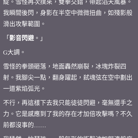
綻。雪怪再次撲來，雙拳交錯，帶起滔天風暴。
我瞬間後閃，身影在半空中微微扭曲，如殘影般
滑出攻擊範圍。
「
影音閃避
。」
G
大調。
雪怪的拳頭砸落，地面轟然崩裂，冰塊炸裂四
射。我腳尖一點，翻身躍起，弒魂弦在空中劃出
一道紫焰弧光。
不行，再這樣下去我只能徒徒閃避，毫無還手之
力。它是感應到了我的存在才加倍攻擊嗎？不久
前都沒事的……