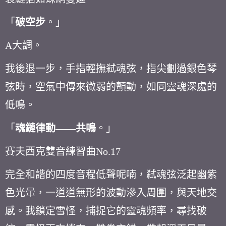
「
破空步
。」
A
大調。
我後退一步，手指輕撫弒魂弦，指尖劃過銀色琴
弦時，空氣中傳來微弱的顫動，如同靈魂深處的
低鳴。
「
魂鏈律動
——
共鳴
。」
賽夫西克雙音練習曲
No.17
完全和諧的四度音程低聲呢喃，弒魂弦泛起幽紫
色光暈，一道道無形的波動滲入周圍，與天地交
感。我鎖定雪怪，捕捉它的靈魂頻率，尋找破