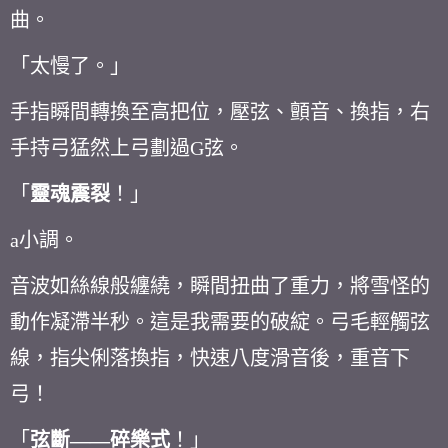
曲。
「太慢了。」
手指瞬間轉換至高把位，壓弦、顫音、換指，右
手持弓猛然上弓劃過
G
弦。
「
靈魂震裂
！」
a
小調。
音波如絲線般纏繞，瞬間扭曲了重力，將雪怪的
動作凝滯半秒。這是我需要的破綻。弓毛輕觸弦
線，指尖俐落換指，快速八度滑音後，重音下
弓！
「
弦斷
——
碎樂式
！」