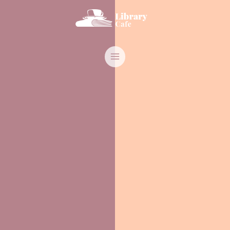
跳
MAIN
至
MENU
主
要
內
容