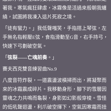
著我。寒氣瘋狂肆虐，冰霧像是活過來般朝我纏
繞，試圖將我凍入這片死寂之境。
「徒有蠻力。」我低聲嗤笑，手指搭上琴弦，左
手無名指輕壓
E
弦，食指滑動至
G
音，右手持弓，
快速下弓劃破空氣。
「
弦裂
——
亡魂前奏
。」
賽夫西克雙音練習曲
No.9
八度音符炸裂，一道震盪波橫掃而出，將凝聚而
來的冰霜震成碎片。我移動身形，腳下的雪層因
靈魂之力共鳴而龜裂，身影如幻影般穿梭。雪怪
的低吼聲迴盪，利爪破空揮下，空氣因寒霜而扭